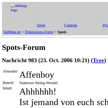
Spots
Contests
Peo
Sk8Mag.de
>
Diskussions-Foren
>
Spots
Spots-Forum
Nachricht 983 (23. Oct. 2006 10:21) (
Tree
)
Absender:
Affenboy
Betreff:
Snakerun Stiring-Wendel
Inhalt:
Ahhhhhh!
Ist jemand von euch sch